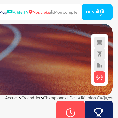
 Mag
Athlé TV
Nos clubs
Mon compte
MENU
Accueil
>
Calendrier
>
Championnat De La Réunion Ca/ju/es