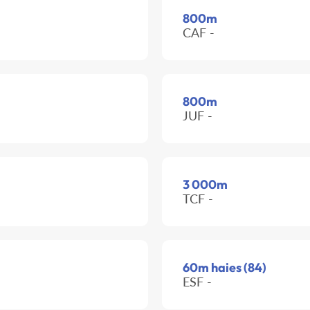
800m
CAF -
800m
JUF -
3 000m
TCF -
60m haies (84)
ESF -