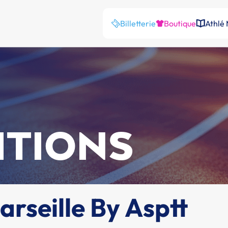
Billetterie
Boutique
Athlé
ITIONS
rseille By Asptt