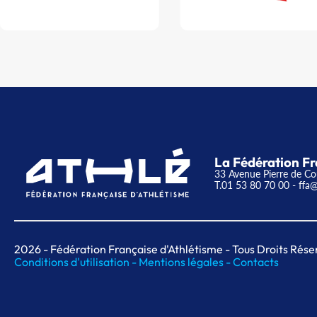
La Fédération Fr
33 Avenue Pierre de Co
T.01 53 80 70 00
- ffa@
2026
- Fédération Française d'Athlétisme - Tous Droits Rése
Conditions d'utilisation -
Mentions légales -
Contacts