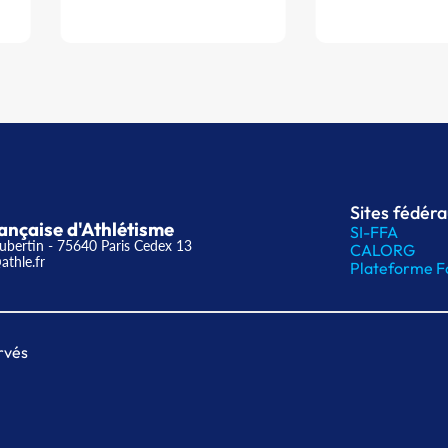
Sites fédér
ançaise d'Athlétisme
SI-FFA
ubertin - 75640 Paris Cedex 13
CALORG
athle.fr
Plateforme F
rvés