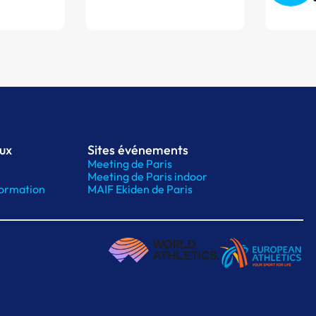
aux
Sites événements
Meeting de Paris
Meeting de Paris indoor
ormation
MAIF Ekiden de Paris