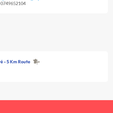
0749652104
ré - 5 Km Route