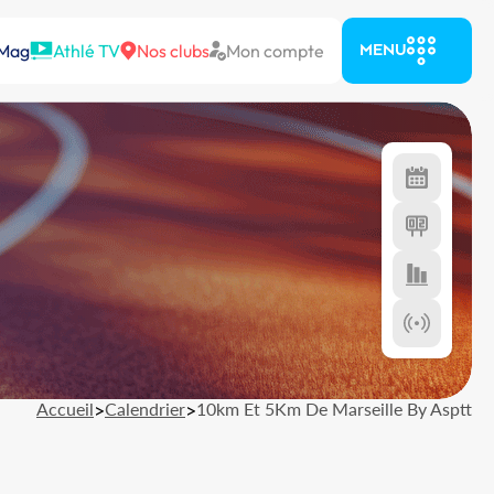
 Mag
Athlé TV
Nos clubs
Mon compte
MENU
Accueil
>
Calendrier
>
10km Et 5Km De Marseille By Asptt