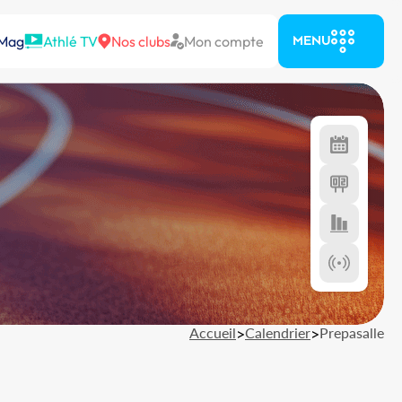
 Mag
Athlé TV
Nos clubs
Mon compte
MENU
Accueil
>
Calendrier
>
Prepasalle