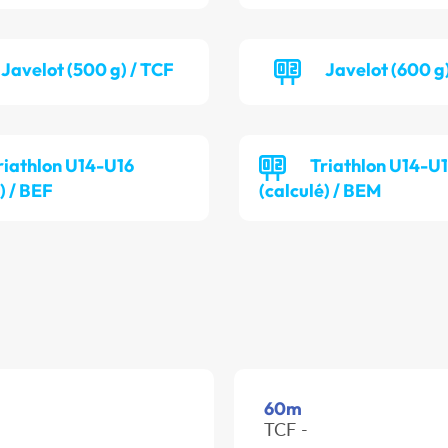
Javelot (500 g) / TCF
Javelot (600 g
riathlon U14-U16
Triathlon U14-U
) / BEF
(calculé) / BEM
60m
TCF -