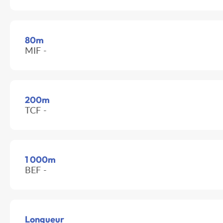
80m
MIF -
200m
TCF -
1 000m
BEF -
Longueur