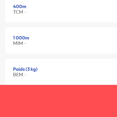
400m
TCM -
1 000m
MIM -
Poids (3 kg)
BEM -