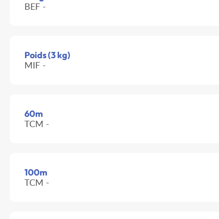
BEF -
Poids (3 kg)
MIF -
60m
TCM -
100m
TCM -