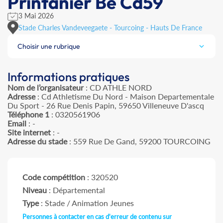
Printanier Be Cd59
3 Mai 2026
Stade Charles Vandeveegaete - Tourcoing - Hauts De France
Choisir une rubrique
Informations pratiques
Nom de l’organisateur
: CD ATHLE NORD
Adresse
: Cd Athletisme Du Nord - Maison Departementale
Du Sport - 26 Rue Denis Papin, 59650 Villeneuve D'ascq
Téléphone 1
: 0320561906
Email
: -
Site internet
: -
Adresse du stade
: 559 Rue De Gand, 59200 TOURCOING
Code compétition
: 320520
Niveau
: Départemental
Type
: Stade / Animation Jeunes
Personnes à contacter en cas d'erreur de contenu sur