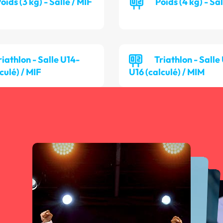
oids (3 kg) - Salle / MIF
Poids (4 kg) - Sa
riathlon - Salle U14-
Triathlon - Salle
culé) / MIF
U16 (calculé) / MIM