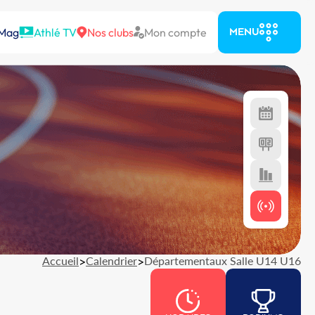
 Mag
Athlé TV
Nos clubs
Mon compte
MENU
Accueil
>
Calendrier
>
Départementaux Salle U14 U16