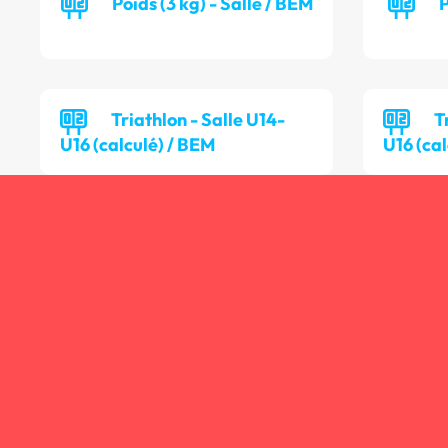
Poids (3 kg) - Salle / BEM
P
Triathlon - Salle U14-
T
U16 (calculé) / BEM
U16 (cal