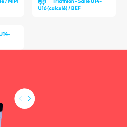
lle / MIM
Triathlon - Salle U14-
U16 (calculé) / BEF
 U14-