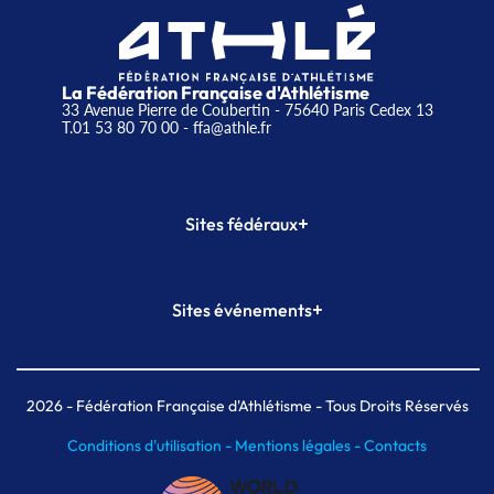
La Fédération Française d'Athlétisme
33 Avenue Pierre de Coubertin - 75640 Paris Cedex 13
T.01 53 80 70 00
- ffa@athle.fr
+
Sites fédéraux
SI-FFA
CALORG
+
Sites événements
Plateforme Formation
Meeting de Paris
Meeting de Paris indoor
MAIF Ekiden de Paris
2026
- Fédération Française d'Athlétisme - Tous Droits Réservés
Conditions d'utilisation -
Mentions légales -
Contacts