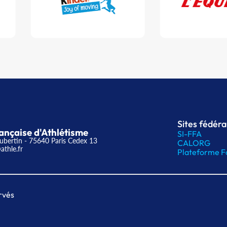
Sites fédér
ançaise d'Athlétisme
SI-FFA
ubertin - 75640 Paris Cedex 13
CALORG
athle.fr
Plateforme F
rvés