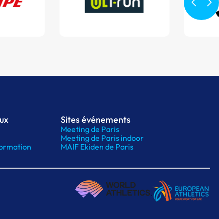
aux
Sites événements
Meeting de Paris
Meeting de Paris indoor
ormation
MAIF Ekiden de Paris