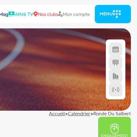
 Mag
Athlé TV
Nos clubs
Mon compte
MENU
Accueil
>
Calendrier
>
Ronde Du Salbert
ENGAGEMENT