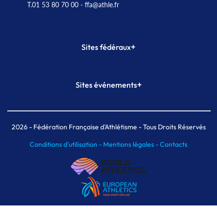
T.01 53 80 70 00
- ffa@athle.fr
+
Sites fédéraux
SI-FFA
CALORG
+
Sites événements
Plateforme Formation
Meeting de Paris
Meeting de Paris indoor
MAIF Ekiden de Paris
2026
- Fédération Française d'Athlétisme - Tous Droits Réservés
Conditions d'utilisation -
Mentions légales -
Contacts