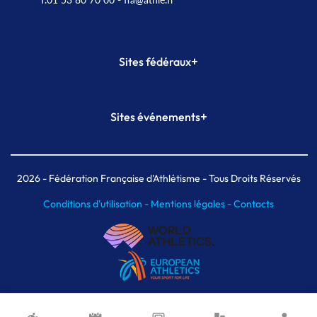
+
Sites fédéraux
SI-FFA
CALORG
+
Sites événements
Plateforme Formation
Meeting de Paris
Meeting de Paris indoor
MAIF Ekiden de Paris
2026
- Fédération Française d'Athlétisme - Tous Droits Réservés
Conditions d'utilisation -
Mentions légales -
Contacts