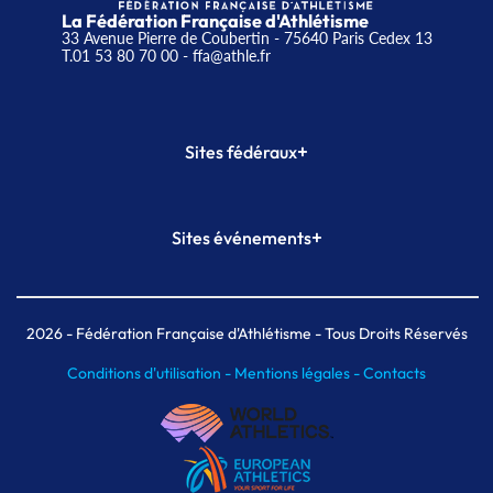
La Fédération Française d'Athlétisme
33 Avenue Pierre de Coubertin - 75640 Paris Cedex 13
T.01 53 80 70 00
- ffa@athle.fr
+
Sites fédéraux
SI-FFA
CALORG
+
Sites événements
Plateforme Formation
Meeting de Paris
Meeting de Paris indoor
MAIF Ekiden de Paris
2026
- Fédération Française d'Athlétisme - Tous Droits Réservés
Conditions d'utilisation -
Mentions légales -
Contacts