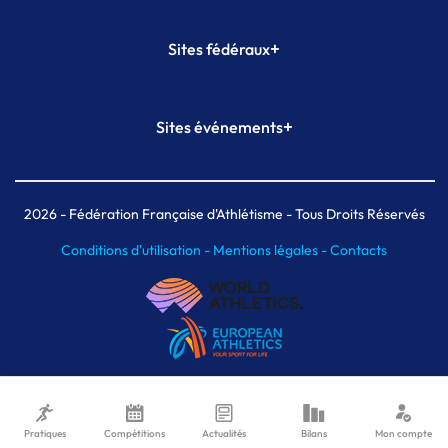
+
Sites fédéraux
SI-FFA
CALORG
+
Sites événements
Plateforme Formation
Meeting de Paris
Meeting de Paris indoor
MAIF Ekiden de Paris
2026
- Fédération Française d'Athlétisme - Tous Droits Réservés
Conditions d'utilisation -
Mentions légales -
Contacts
Pratiques
Compétitions
Actualités
Bilans
Mon compte