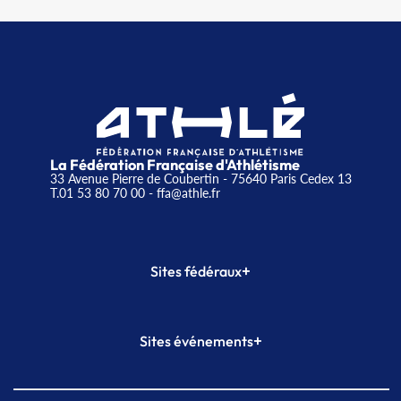
La Fédération Française d'Athlétisme
33 Avenue Pierre de Coubertin - 75640 Paris Cedex 13
T.01 53 80 70 00
- ffa@athle.fr
+
Sites fédéraux
SI-FFA
CALORG
+
Sites événements
Plateforme Formation
Meeting de Paris
Meeting de Paris indoor