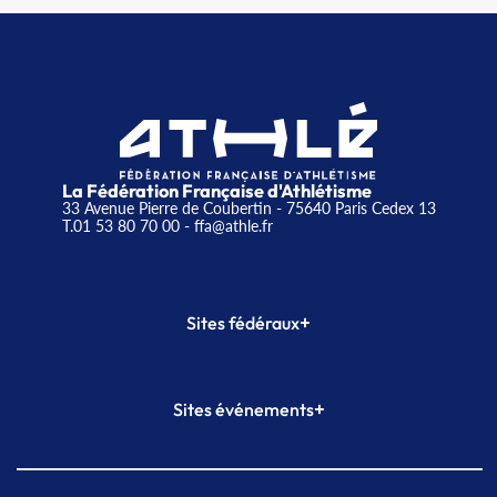
La Fédération Française d'Athlétisme
33 Avenue Pierre de Coubertin - 75640 Paris Cedex 13
T.01 53 80 70 00
- ffa@athle.fr
+
Sites fédéraux
SI-FFA
CALORG
+
Sites événements
Plateforme Formation
Meeting de Paris
Meeting de Paris indoor