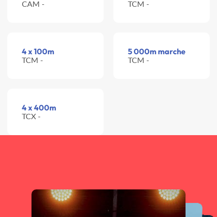
CAM -
TCM -
4 x 100m
5 000m marche
TCM -
TCM -
4 x 400m
TCX -