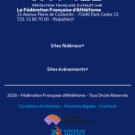
La Fédération Française d'Athlétisme
33 Avenue Pierre de Coubertin - 75640 Paris Cedex 13
T.01 53 80 70 00
- ffa@athle.fr
+
Sites fédéraux
SI-FFA
CALORG
+
Sites événements
Plateforme Formation
Meeting de Paris
Meeting de Paris indoor
MAIF Ekiden de Paris
2026
- Fédération Française d'Athlétisme - Tous Droits Réservés
Conditions d'utilisation -
Mentions légales -
Contacts