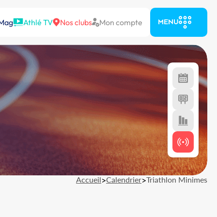
 Mag
Athlé TV
Nos clubs
Mon compte
MENU
Accueil
>
Calendrier
>
Triathlon Minimes