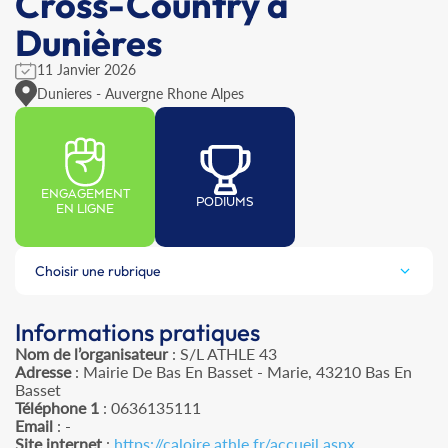
Cross-Country à
Dunières
11 Janvier 2026
Dunieres - Auvergne Rhone Alpes
ENGAGEMENT
PODIUMS
EN LIGNE
Choisir une rubrique
Informations pratiques
Nom de l’organisateur
: S/L ATHLE 43
Adresse
: Mairie De Bas En Basset - Marie, 43210 Bas En
Basset
Téléphone 1
: 0636135111
Email
: -
Site internet
:
https://caloire.athle.fr/accueil.aspx