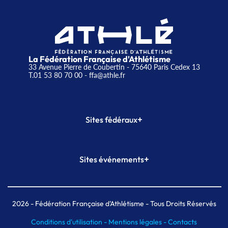
La Fédération Française d'Athlétisme
33 Avenue Pierre de Coubertin - 75640 Paris Cedex 13
T.01 53 80 70 00
- ffa@athle.fr
+
Sites fédéraux
SI-FFA
CALORG
+
Sites événements
Plateforme Formation
Meeting de Paris
Meeting de Paris indoor
MAIF Ekiden de Paris
2026
- Fédération Française d'Athlétisme - Tous Droits Réservés
Conditions d'utilisation -
Mentions légales -
Contacts