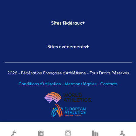
+
Sites fédéraux
SI-FFA
CALORG
+
Sites événements
Plateforme Formation
Meeting de Paris
Meeting de Paris indoor
MAIF Ekiden de Paris
2026
- Fédération Française d'Athlétisme - Tous Droits Réservés
Conditions d'utilisation -
Mentions légales -
Contacts