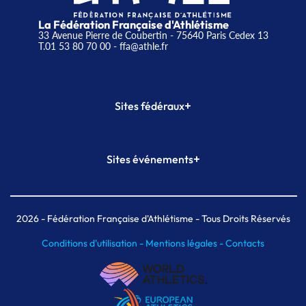
La Fédération Française d'Athlétisme
33 Avenue Pierre de Coubertin - 75640 Paris Cedex 13
T.01 53 80 70 00
- ffa@athle.fr
+
Sites fédéraux
SI-FFA
CALORG
+
Sites événements
Plateforme Formation
Meeting de Paris
Meeting de Paris indoor
MAIF Ekiden de Paris
2026
- Fédération Française d'Athlétisme - Tous Droits Réservés
Conditions d'utilisation -
Mentions légales -
Contacts