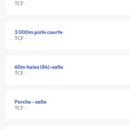
TCF -
3 000m piste courte
TCF -
60m haies (84)-salle
TCF -
Perche - salle
TCF -