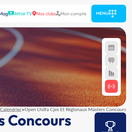
 Mag
Athlé TV
Nos clubs
Mon compte
MENU
Calendrier
>
Open Lhdfa Cjes Et Régionaux Masters Concours
s Concours