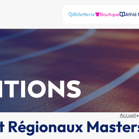
Billetterie
Boutique
Athlé
ITIONS
Accueil
>
t Régionaux Master