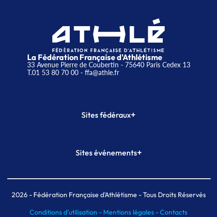
La Fédération Française d'Athlétisme
33 Avenue Pierre de Coubertin - 75640 Paris Cedex 13
T.01 53 80 70 00
- ffa@athle.fr
+
Sites fédéraux
SI-FFA
CALORG
+
Sites événements
Plateforme Formation
Meeting de Paris
Meeting de Paris indoor
MAIF Ekiden de Paris
2026
- Fédération Française d'Athlétisme - Tous Droits Réservés
Conditions d'utilisation -
Mentions légales -
Contacts