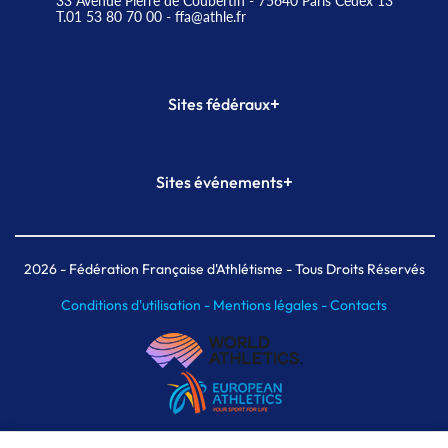
33 Avenue Pierre de Coubertin - 75640 Paris Cedex 13
T.01 53 80 70 00
- ffa@athle.fr
+
Sites fédéraux
SI-FFA
CALORG
+
Sites événements
Plateforme Formation
Meeting de Paris
Meeting de Paris indoor
MAIF Ekiden de Paris
2026
- Fédération Française d'Athlétisme - Tous Droits Réservés
Conditions d'utilisation -
Mentions légales -
Contacts