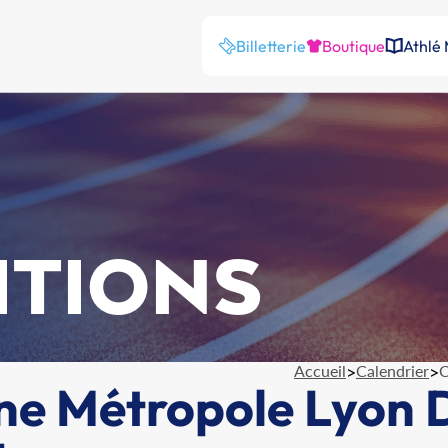
Billetterie
Boutique
Athlé
ITIONS
Accueil
>
Calendrier
>
C
e Métropole Lyon 