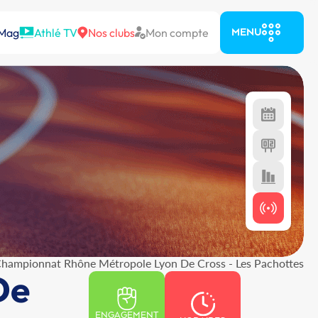
 Mag
Athlé TV
Nos clubs
Mon compte
MENU
hampionnat Rhône Métropole Lyon De Cross - Les Pachottes
De
ENGAGEMENT