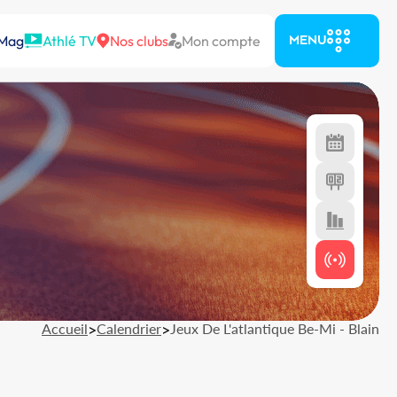
 Mag
Athlé TV
Nos clubs
Mon compte
MENU
Accueil
>
Calendrier
>
Jeux De L'atlantique Be-Mi - Blain