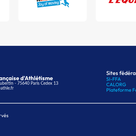
Sites fédér
ançaise d'Athlétisme
SI-FFA
ubertin - 75640 Paris Cedex 13
CALORG
athle.fr
Plateforme F
rvés