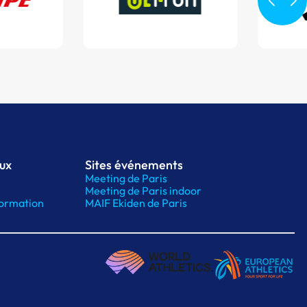
aux
Sites événements
Meeting de Paris
Meeting de Paris indoor
ormation
MAIF Ekiden de Paris