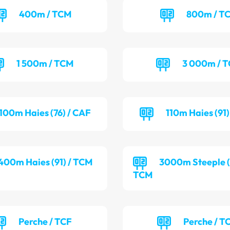
400m / TCM
800m / T
1 500m / TCM
3 000m / 
100m Haies (76) / CAF
110m Haies (91
400m Haies (91) / TCM
3000m Steeple (9
TCM
Perche / TCF
Perche / T