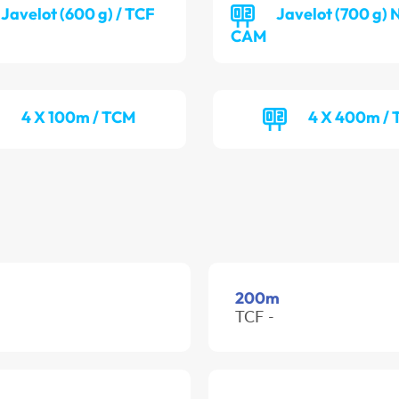
Javelot (600 g) / TCF
Javelot (700 g) 
CAM
4 X 100m / TCM
4 X 400m /
200m
TCF -