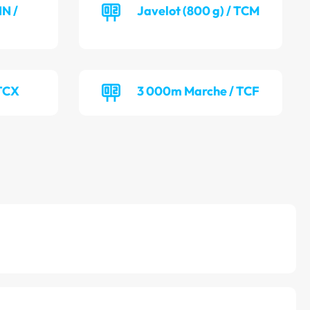
NN /
Javelot (800 g) / TCM
 TCX
3 000m Marche / TCF