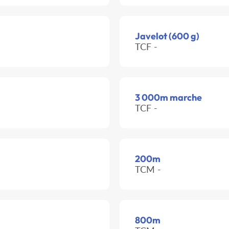
Javelot (600 g)
TCF -
3 000m marche
TCF -
200m
TCM -
800m