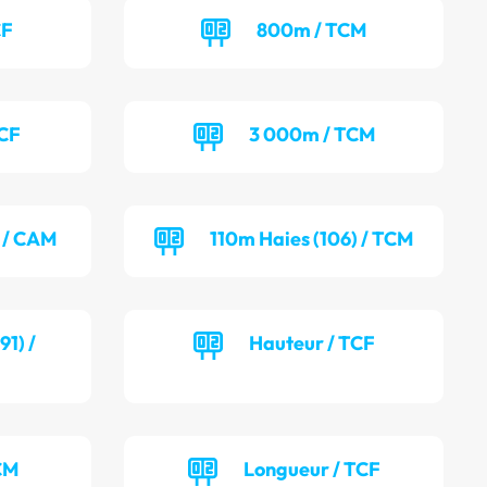
CF
800m / TCM
TCF
3 000m / TCM
) / CAM
110m Haies (106) / TCM
1) /
Hauteur / TCF
CM
Longueur / TCF