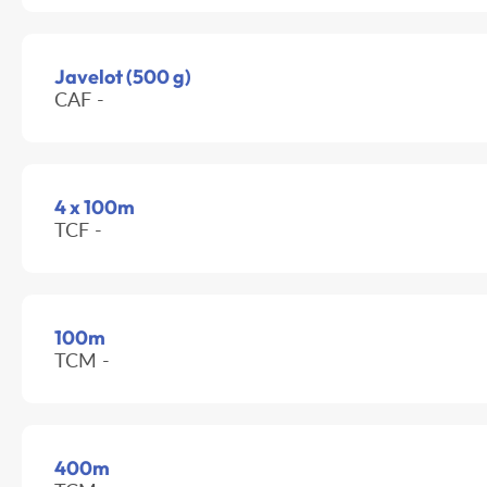
Javelot (500 g)
CAF -
4 x 100m
TCF -
100m
TCM -
400m