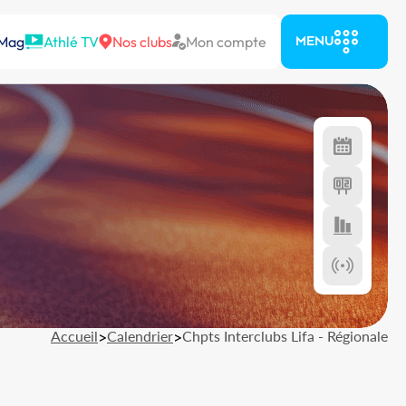
 Mag
Athlé TV
Nos clubs
Mon compte
MENU
Accueil
>
Calendrier
>
Chpts Interclubs Lifa - Régionale