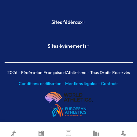
+
Sites fédéraux
SI-FFA
CALORG
+
Sites événements
Plateforme Formation
Meeting de Paris
Meeting de Paris indoor
MAIF Ekiden de Paris
2026
- Fédération Française d'Athlétisme - Tous Droits Réservés
Conditions d'utilisation -
Mentions légales -
Contacts