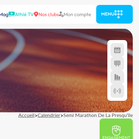
 Mag
Athlé TV
Nos clubs
Mon compte
MENU
Accueil
>
Calendrier
>
Semi Marathon De La Presqu'île
ENGAGEMENT