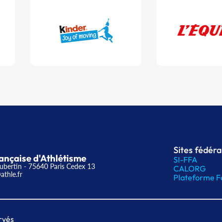
Sites fédér
ançaise d'Athlétisme
SI-FFA
ubertin - 75640 Paris Cedex 13
CALORG
athle.fr
Plateforme F
rvés