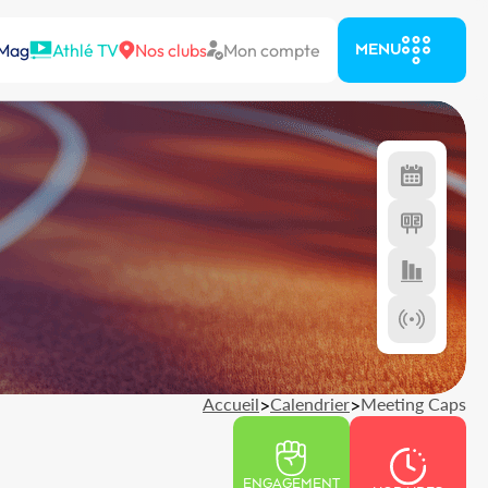
 Mag
Athlé TV
Nos clubs
Mon compte
MENU
Accueil
>
Calendrier
>
Meeting Caps
ENGAGEMENT