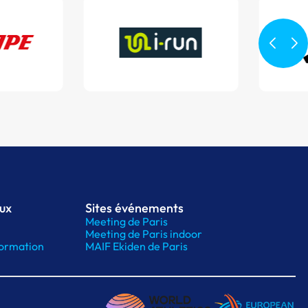
aux
Sites événements
Meeting de Paris
Meeting de Paris indoor
ormation
MAIF Ekiden de Paris