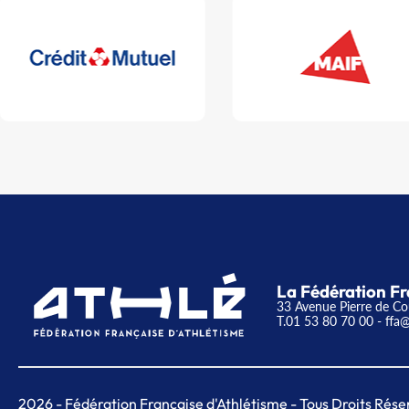
La Fédération Fr
33 Avenue Pierre de Co
T.01 53 80 70 00
- ffa@
2026
- Fédération Française d'Athlétisme - Tous Droits Rése