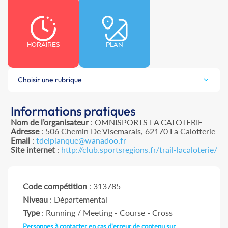
HORAIRES
PLAN
Choisir une rubrique
Informations pratiques
Nom de l’organisateur
: OMNISPORTS LA CALOTERIE
Adresse
: 506 Chemin De Visemarais, 62170 La Calotterie
Email
:
tdelplanque@wanadoo.fr
Site internet
:
http://club.sportsregions.fr/trail-lacaloterie/
Code compétition
: 313785
Niveau
: Départemental
Type
: Running / Meeting - Course - Cross
Personnes à contacter en cas d'erreur de contenu sur