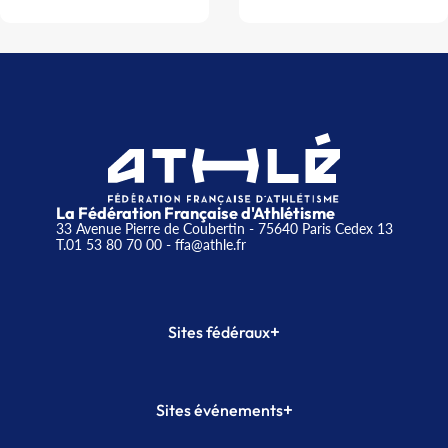
La Fédération Française d'Athlétisme
33 Avenue Pierre de Coubertin - 75640 Paris Cedex 13
T.01 53 80 70 00
- ffa@athle.fr
+
Sites fédéraux
SI-FFA
CALORG
+
Sites événements
Plateforme Formation
Meeting de Paris