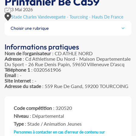
Printanier Be Cd59
3 Mai 2026
Stade Charles Vandeveegaete - Tourcoing - Hauts De France
Choisir une rubrique
Informations pratiques
Nom de l’organisateur
: CD ATHLE NORD
Adresse
: Cd Athletisme Du Nord - Maison Departementale
Du Sport - 26 Rue Denis Papin, 59650 Villeneuve D'ascq
Téléphone 1
: 0320561906
Email
: -
Site internet
: -
Adresse du stade
: 559 Rue De Gand, 59200 TOURCOING
Code compétition
: 320520
Niveau
: Départemental
Type
: Stade / Animation Jeunes
Personnes à contacter en cas d'erreur de contenu sur