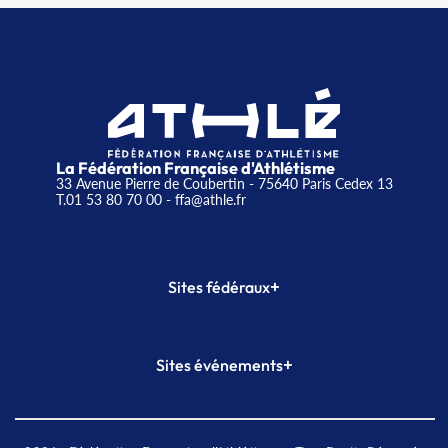
La Fédération Française d'Athlétisme
33 Avenue Pierre de Coubertin - 75640 Paris Cedex 13
T.01 53 80 70 00
- ffa@athle.fr
+
Sites fédéraux
SI-FFA
CALORG
+
Sites événements
Plateforme Formation
Meeting de Paris
Meeting de Paris indoor