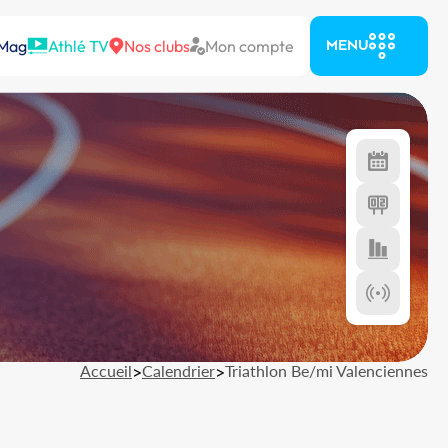
 Mag
Athlé TV
Nos clubs
Mon compte
MENU
Accueil
>
Calendrier
>
Triathlon Be/mi Valenciennes