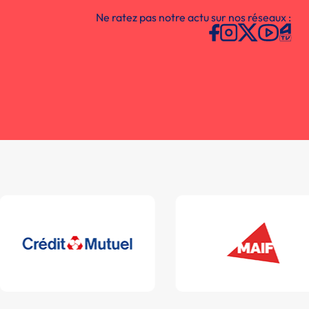
Ne ratez pas notre actu sur nos réseaux :