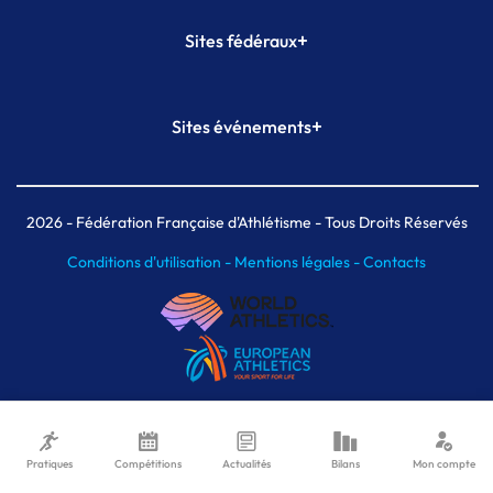
+
Sites fédéraux
SI-FFA
CALORG
+
Sites événements
Plateforme Formation
Meeting de Paris
Meeting de Paris indoor
MAIF Ekiden de Paris
2026
- Fédération Française d'Athlétisme - Tous Droits Réservés
Conditions d'utilisation -
Mentions légales -
Contacts
Pratiques
Compétitions
Actualités
Bilans
Mon compte