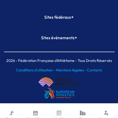
+
Sites fédéraux
SI-FFA
CALORG
+
Sites événements
Plateforme Formation
Meeting de Paris
Meeting de Paris indoor
MAIF Ekiden de Paris
2026
- Fédération Française d'Athlétisme - Tous Droits Réservés
Conditions d'utilisation -
Mentions légales -
Contacts