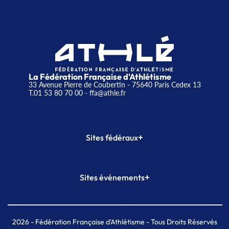
La Fédération Française d'Athlétisme
33 Avenue Pierre de Coubertin - 75640 Paris Cedex 13
T.01 53 80 70 00
- ffa@athle.fr
+
Sites fédéraux
SI-FFA
CALORG
+
Sites événements
Plateforme Formation
Meeting de Paris
Meeting de Paris indoor
MAIF Ekiden de Paris
2026
- Fédération Française d'Athlétisme - Tous Droits Réservés