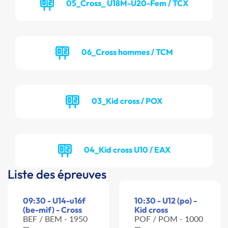
05_Cross_ U18M-U20-Fem / TCX
06_Cross hommes / TCM
03_Kid cross / POX
04_Kid cross U10 / EAX
Liste des épreuves
09:30 - U14-u16f
10:30 - U12 (po) -
(be-mif) - Cross
Kid cross
BEF / BEM - 1950
POF / POM - 1000
m
m