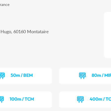
France
r Hugo, 60160 Montataire
50m / BEM
80m / MI
100m / TCM
400m / T