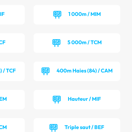
IF
1 000m / MIM
TCF
5 000m / TCM
) / TCF
400m Haies (84) / CAM
BEM
Hauteur / MIF
TCM
Triple saut / BEF