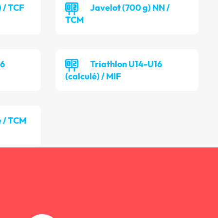
) / TCF
Javelot (700 g) NN /
TCM
16
Triathlon U14-U16
(calculé) / MIF
 / TCM