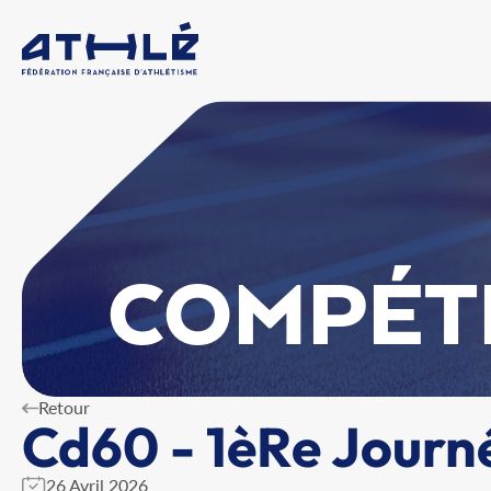
COMPÉT
Retour
Cd60 - 1èRe Journ
26 Avril 2026