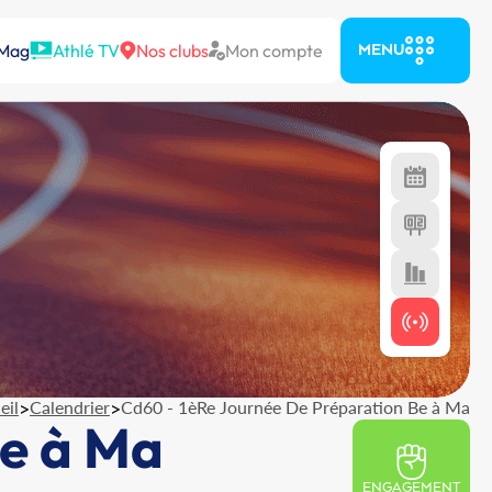
 Mag
Athlé TV
Nos clubs
Mon compte
MENU
eil
>
Calendrier
>
Cd60 - 1èRe Journée De Préparation Be à Ma
Be à Ma
ENGAGEMENT