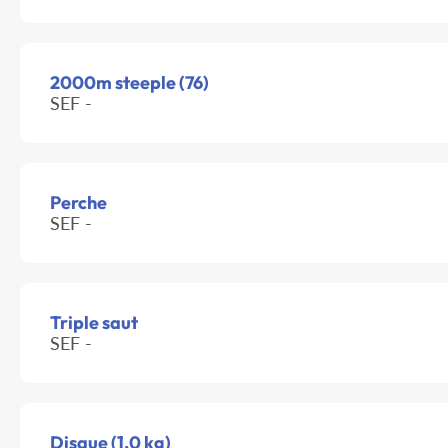
2000m steeple (76)
SEF -
Perche
SEF -
Triple saut
SEF -
Disque (1.0 kg)