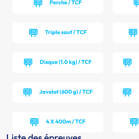
Perche / TCF
Triple saut / TCF
Disque (1.0 kg) / TCF
Javelot (600 g) / TCF
4 X 400m / TCF
Liste des épreuves