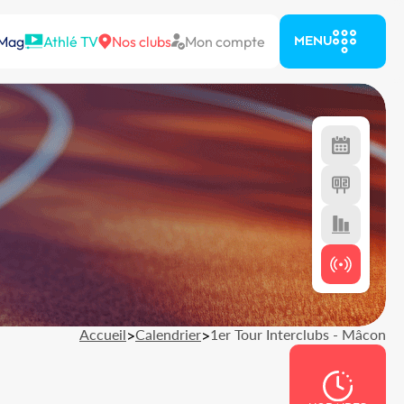
 Mag
Athlé TV
Nos clubs
Mon compte
MENU
Accueil
>
Calendrier
>
1er Tour Interclubs - Mâcon