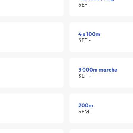
SEF -
4 x 100m
SEF -
3 000m marche
SEF -
200m
SEM -