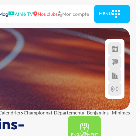
 Mag
Athlé TV
Nos clubs
Mon compte
MENU
Calendrier
>
Championnat Départemental Benjamins- Minimes
ins-
ENGAGEMENT