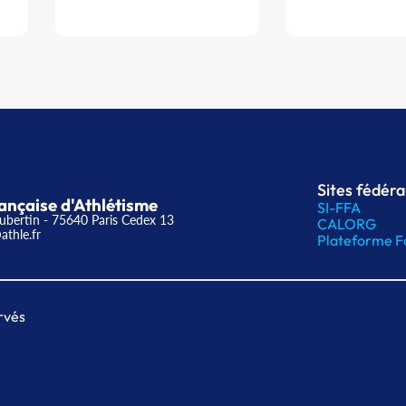
Sites fédér
ançaise d'Athlétisme
SI-FFA
ubertin - 75640 Paris Cedex 13
CALORG
athle.fr
Plateforme F
rvés