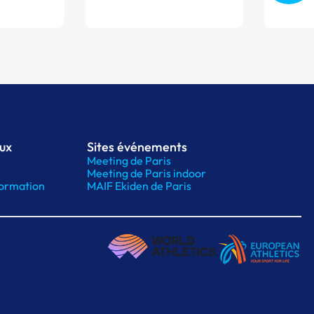
aux
Sites événements
Meeting de Paris
Meeting de Paris indoor
ormation
MAIF Ekiden de Paris