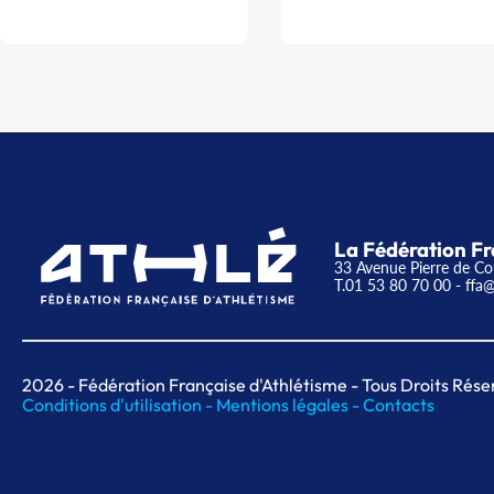
La Fédération Fr
33 Avenue Pierre de Co
T.01 53 80 70 00
- ffa@
2026
- Fédération Française d'Athlétisme - Tous Droits Rése
Conditions d'utilisation -
Mentions légales -
Contacts