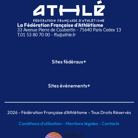
La Fédération Française d'Athlétisme
33 Avenue Pierre de Coubertin - 75640 Paris Cedex 13
T.01 53 80 70 00
- ffa@athle.fr
+
Sites fédéraux
SI-FFA
CALORG
+
Sites événements
Plateforme Formation
Meeting de Paris
Meeting de Paris indoor
MAIF Ekiden de Paris
2026
- Fédération Française d'Athlétisme - Tous Droits Réservés
Conditions d'utilisation -
Mentions légales -
Contacts