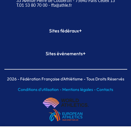
33 Avenue Pierre de Coubertin - 75640 Paris Cedex 13
T.01 53 80 70 00
- ffa@athle.fr
+
Sites fédéraux
SI-FFA
CALORG
+
Sites événements
Plateforme Formation
Meeting de Paris
Meeting de Paris indoor
MAIF Ekiden de Paris
2026
- Fédération Française d'Athlétisme - Tous Droits Réservés
Conditions d'utilisation -
Mentions légales -
Contacts