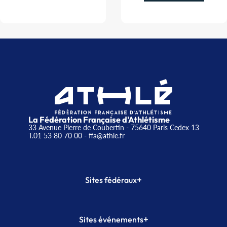
La Fédération Française d'Athlétisme
33 Avenue Pierre de Coubertin - 75640 Paris Cedex 13
T.01 53 80 70 00
- ffa@athle.fr
+
Sites fédéraux
SI-FFA
CALORG
+
Sites événements
Plateforme Formation