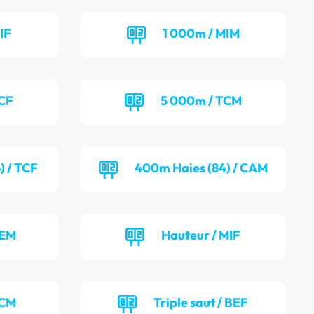
IF
1 000m / MIM
TCF
5 000m / TCM
) / TCF
400m Haies (84) / CAM
BEM
Hauteur / MIF
TCM
Triple saut / BEF