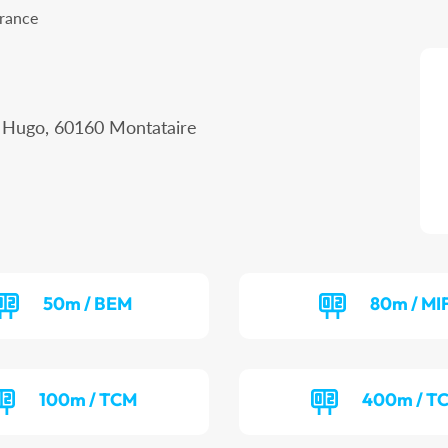
France
r Hugo, 60160 Montataire
50m / BEM
80m / MI
100m / TCM
400m / T