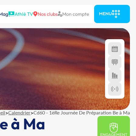
 Mag
Athlé TV
Nos clubs
Mon compte
MENU
eil
>
Calendrier
>
Cd60 - 1èRe Journée De Préparation Be à Ma
Be à Ma
ENGAGEMENT