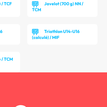
) / TCF
Javelot (700 g) NN /
TCM
16
Triathlon U14-U16
(calculé) / MIF
 / TCM