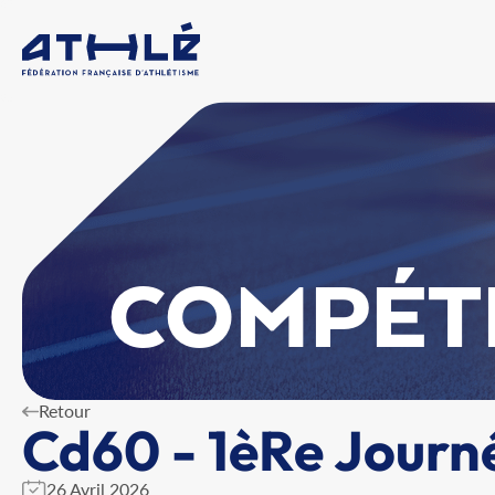
COMPÉT
Retour
Cd60 - 1èRe Journ
26 Avril 2026