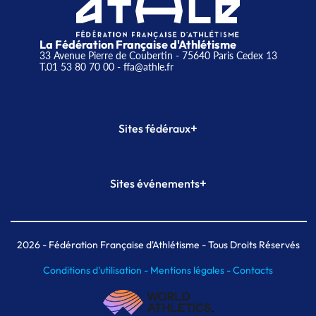
La Fédération Française d'Athlétisme
33 Avenue Pierre de Coubertin - 75640 Paris Cedex 13
T.01 53 80 70 00
- ffa@athle.fr
+
Sites fédéraux
SI-FFA
CALORG
+
Sites événements
Plateforme Formation
Meeting de Paris
Meeting de Paris indoor
MAIF Ekiden de Paris
2026
- Fédération Française d'Athlétisme - Tous Droits Réservés
Conditions d'utilisation -
Mentions légales -
Contacts