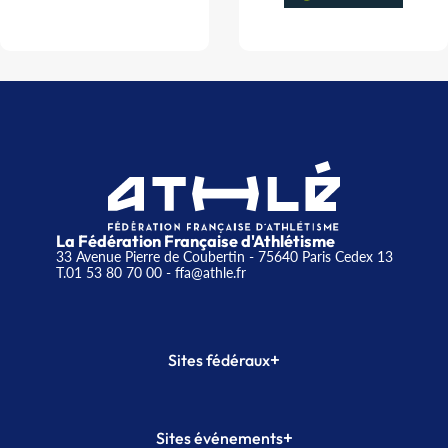
La Fédération Française d'Athlétisme
33 Avenue Pierre de Coubertin - 75640 Paris Cedex 13
T.01 53 80 70 00
- ffa@athle.fr
+
Sites fédéraux
SI-FFA
CALORG
+
Sites événements
Plateforme Formation