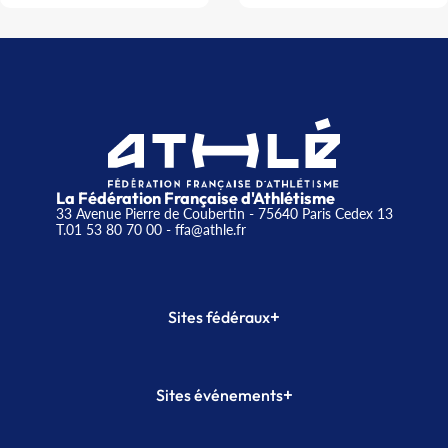
La Fédération Française d'Athlétisme
33 Avenue Pierre de Coubertin - 75640 Paris Cedex 13
T.01 53 80 70 00
- ffa@athle.fr
+
Sites fédéraux
SI-FFA
CALORG
+
Sites événements
Plateforme Formation
Meeting de Paris