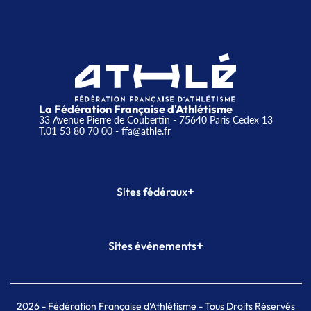
La Fédération Française d'Athlétisme
33 Avenue Pierre de Coubertin - 75640 Paris Cedex 13
T.01 53 80 70 00
- ffa@athle.fr
+
Sites fédéraux
SI-FFA
CALORG
+
Sites événements
Plateforme Formation
Meeting de Paris
Meeting de Paris indoor
MAIF Ekiden de Paris
2026
- Fédération Française d'Athlétisme - Tous Droits Réservés