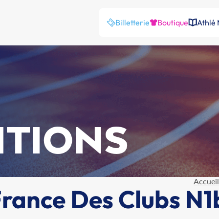
Billetterie
Boutique
Athlé
ITIONS
Accueil
ance Des Clubs N1b