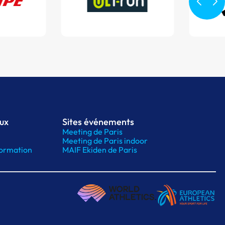
aux
Sites événements
Meeting de Paris
Meeting de Paris indoor
ormation
MAIF Ekiden de Paris