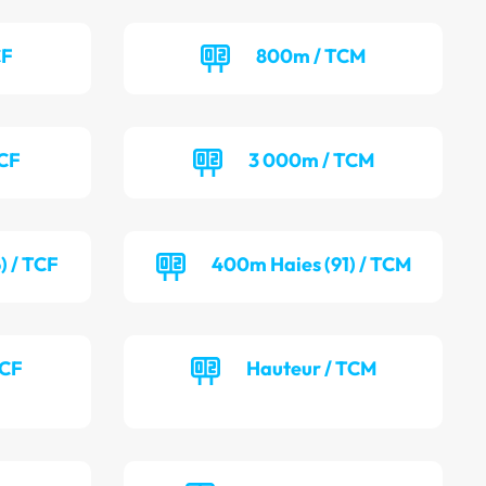
CF
800m / TCM
TCF
3 000m / TCM
) / TCF
400m Haies (91) / TCM
TCF
Hauteur / TCM