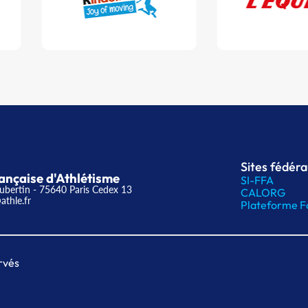
Sites fédér
ançaise d'Athlétisme
SI-FFA
ubertin - 75640 Paris Cedex 13
CALORG
athle.fr
Plateforme F
rvés