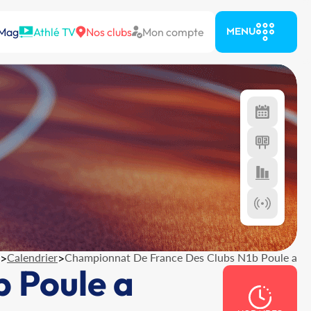
 Mag
Athlé TV
Nos clubs
Mon compte
MENU
>
Calendrier
>
Championnat De France Des Clubs N1b Poule a
 Poule a