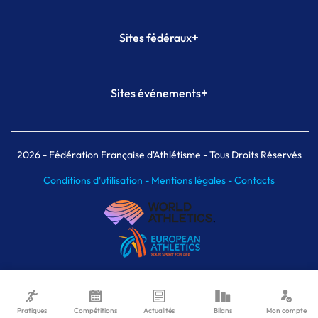
+
Sites fédéraux
SI-FFA
CALORG
+
Sites événements
Plateforme Formation
Meeting de Paris
Meeting de Paris indoor
MAIF Ekiden de Paris
2026
- Fédération Française d'Athlétisme - Tous Droits Réservés
Conditions d'utilisation -
Mentions légales -
Contacts
Pratiques
Compétitions
Actualités
Bilans
Mon compte