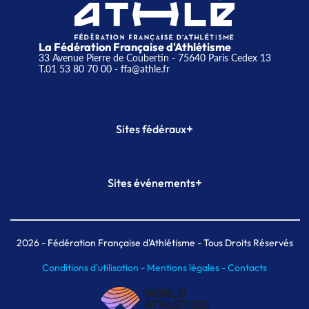
La Fédération Française d'Athlétisme
33 Avenue Pierre de Coubertin - 75640 Paris Cedex 13
T.01 53 80 70 00
- ffa@athle.fr
+
Sites fédéraux
SI-FFA
CALORG
+
Sites événements
Plateforme Formation
Meeting de Paris
Meeting de Paris indoor
MAIF Ekiden de Paris
2026
- Fédération Française d'Athlétisme - Tous Droits Réservés
Conditions d'utilisation -
Mentions légales -
Contacts