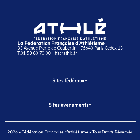
La Fédération Française d'Athlétisme
33 Avenue Pierre de Coubertin - 75640 Paris Cedex 13
T.01 53 80 70 00
- ffa@athle.fr
+
Sites fédéraux
SI-FFA
CALORG
+
Sites événements
Plateforme Formation
Meeting de Paris
Meeting de Paris indoor
MAIF Ekiden de Paris
2026
- Fédération Française d'Athlétisme - Tous Droits Réservés