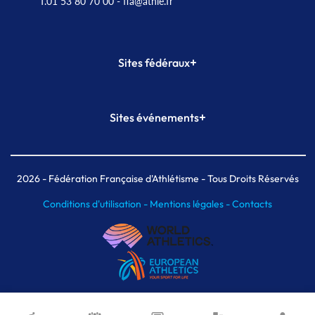
T.01 53 80 70 00
- ffa@athle.fr
+
Sites fédéraux
SI-FFA
CALORG
+
Sites événements
Plateforme Formation
Meeting de Paris
Meeting de Paris indoor
MAIF Ekiden de Paris
2026
- Fédération Française d'Athlétisme - Tous Droits Réservés
Conditions d'utilisation -
Mentions légales -
Contacts